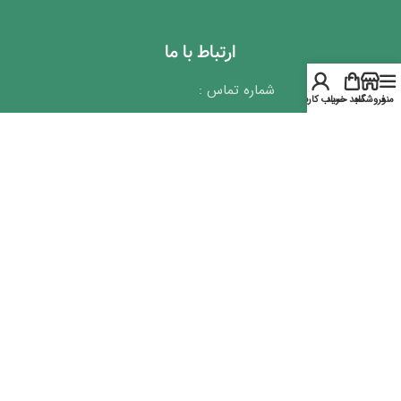
ارتباط با ما
شماره تماس :
منو
فروشگاه
سبد خرید
حساب کاربری
69 60 34 91 021
10 85 65 66 021
19 85 56 66 021
نشانی :تهران – خیابان آزادی –
بتدای اوستا – پلاک 41 – واحد 10
ایمیل :info@shanderman.com