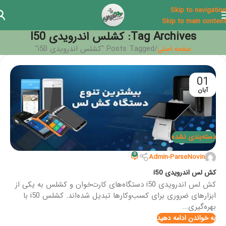
Skip to navigation
Skip to main content
Tag Archives: کشلس اندرویدی I50
Posts Tagged "کشلس اندرویدی i50"
صفحه اصلی
01
آبان
دسته‌بندی نشده
0
Admin-ParseNovin
کش لس اندرویدی i50
کش لس اندرویدی i50 دستگاه‌های کارت‌خوان و کشلس به یکی از
ابزارهای ضروری برای کسب‌وکارها تبدیل شده‌اند. کشلس i50 با
بهره‌گیری...
به خواندن ادامه دهید