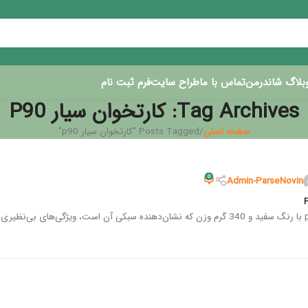
بلاگ شاندرمن
تماس با ما
طراح سایت
فرم ثبت نام
Tag Archives: کارتخوان سیار P90
صفحه اصلی
Posts Tagged "کارتخوان سیار p90"
0
Admin-ParseNovin