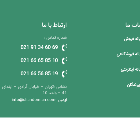
ت ما
ارتباط با ما
شماره تماس :
یانه فروش
69 60 34 91 021
یانه فروشگاهی
10 85 65 66 021
انه اینترنتی
19 85 56 66 021
یرندگان
نشانی :تهران – خیابان آزادی – ابتدای ا
41 – واحد 10
ایمیل :info@shanderman.com