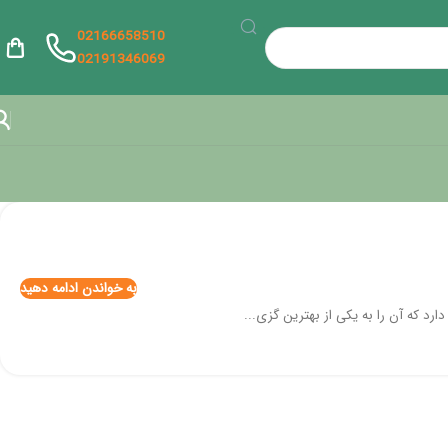
02166658510
02191346069
به خواندن ادامه دهید