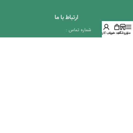
ارتباط با ما
شماره تماس :
منو
فروشگاه
سبد خرید
حساب کاربری
69 60 34 91 021
10 85 65 66 021
19 85 56 66 021
نشانی :تهران – خیابان آزادی –
بتدای اوستا – پلاک 41 – واحد 10
ایمیل :info@shanderman.com