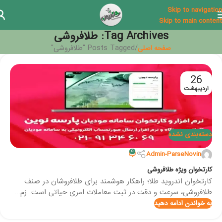
Skip to navigation
Skip to main content
Tag Archives: طلافروشی
Posts Tagged "طلافروشی"
صفحه اصلی
26
اردیبهشت
دسته‌بندی نشده
0
Admin-ParseNovin
کارتخوان ویژه طلافروشی
کارتخوان اندروید طلا؛ راهکار هوشمند برای طلافروشان در صنف
طلافروشی، سرعت و دقت در ثبت معاملات امری حیاتی است. زم...
به خواندن ادامه دهید