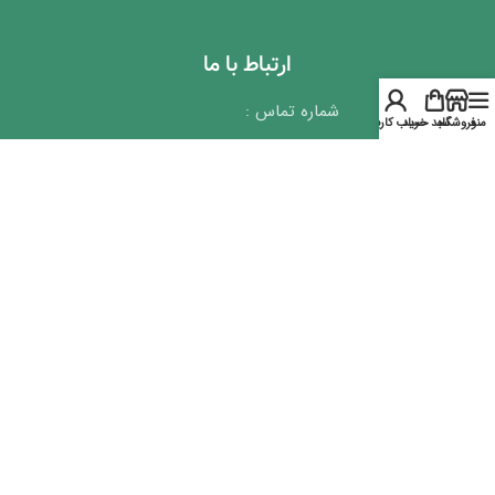
ارتباط با ما
شماره تماس :
منو
فروشگاه
سبد خرید
حساب کاربری
69 60 34 91 021
10 85 65 66 021
19 85 56 66 021
نشانی :تهران – خیابان آزادی –
بتدای اوستا – پلاک 41 – واحد 10
ایمیل :info@shanderman.com