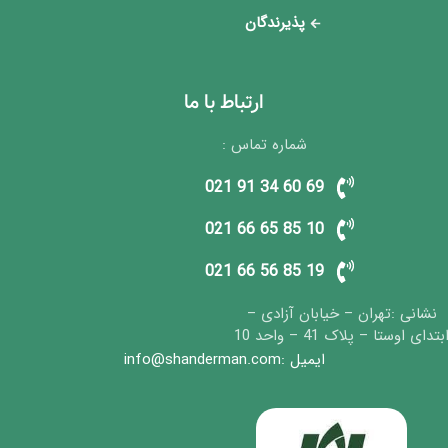
پذیرندگان
ارتباط با ما
شماره تماس :
69 60 34 91 021
10 85 65 66 021
19 85 56 66 021
نشانی :تهران – خیابان آزادی –
بتدای اوستا – پلاک 41 – واحد 10
ایمیل :info@shanderman.com