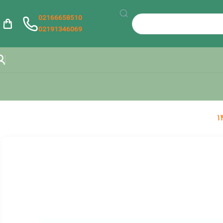
02166658510
02191346069