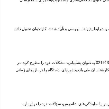
ترونیک حدود یک الی 4 روز زمان می‌برد. بعد از اینکه مدارک و شرایط پذیرنده، بررسی و تأیید شدند، کارتخوان تحویل داده
پشتیبانی دستگاه پوز شاندرمن برعهده شاندرمن است. شما، پذیرندگان محترم این کارتخوان‌ها می‌توانید از طریق تماس با شماره 02191346069 به‌عنوان پشتیبانی، مشکلات خود را مطرح کنید. در
‌کند. همچنین کارشناسان طی بازدید دوره‌ای، دستگاه را در بازه‌های زمانی
من یا نمایندگی‌های شاندرمن، سؤالات خود را دراین‌باره